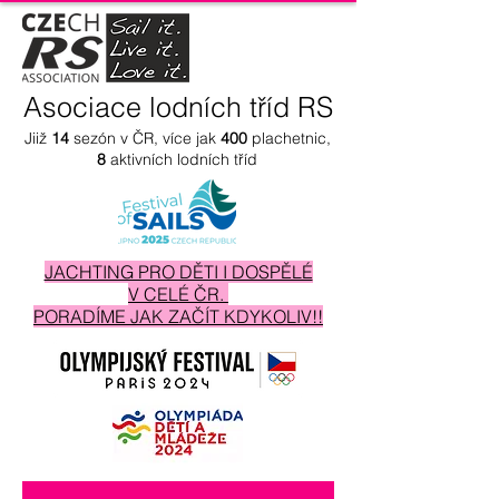
Asociace lodních tříd RS
Jiiž
14
sezón v ČR, více jak
400
plachetnic,
8
aktivních lodních tříd
JACHTING PRO DĚTI I DOSPĚLÉ
V CELÉ ČR.
PORADÍME JAK ZAČÍT KDYKOLIV!!