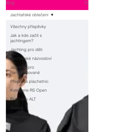
Blog
Jachtařské oblečení
Všechny příspěvky
Jak a kde začít s
jachtingem?
Jachting pro děti
Jachtařské názvosloví
Jachting pro
handicapované
Přeprava plachetnic
Kategorie RS Open
Pro členy ALT
Trénink
Vodní skauting
Katamarany