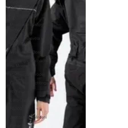
Kýlové sportovní
plachetnice
Ski Regatta RS
Mistrovství Evropy v
jachtingu
Mistrovství světa v
jachtingu
Výstava For Boat
Jachting v Čechách a
na Moravě
Plachetnice prodej
Český svaz jachtingu
RS Feva
Euro Cup
RS500
Jachtařské oblečení
Pohár ČR