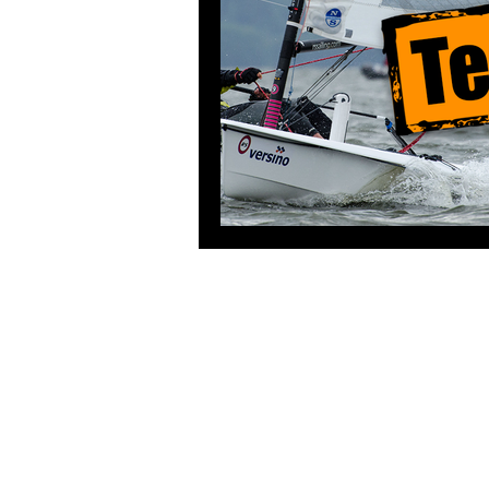
Mistrovství světa v jachtingu
V
Český svaz jachtingu
RS Fev