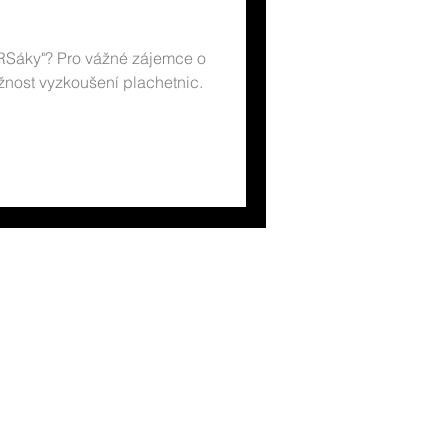
ice prodej
"RSáky"? Pro vážné zájemce o
nost vyzkoušení plachetnic.
R
ko