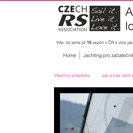
A
l
Víte, že jsme již
15
sezón v ČR s
více ja
Home
Jachting pro začáteční
Všechny příspěvky
Jak a kde začít 
Jachting pro handicapované
Vodní skauting
Katamarany