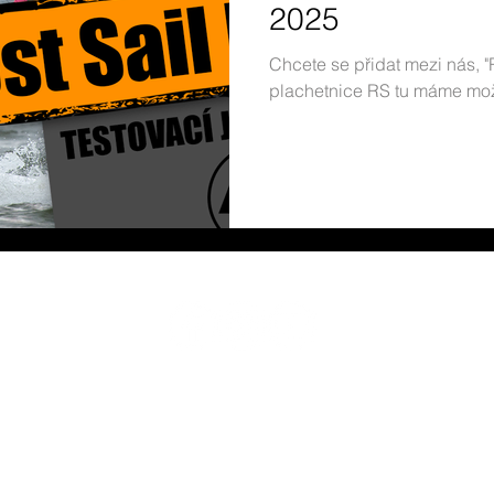
2025
ýstava For Boat
Jachting v Čechách a na Moravě
Plachetn
Chcete se přidat mezi nás, 
plachetnice RS tu máme mož
a
Euro Cup
RS500
Jachtařské oblečení
Pohár Č
Asociace lodních tříd RS, z.s.
Loděnice Lipno, Lipno nad Vltavou 1000, 382 78, Čes
rssailingcze@gmail.com | Tel.: +420 602 410 028
IČ: 22830057