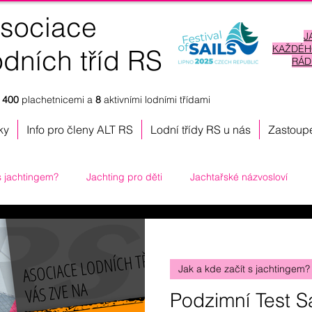
sociace
J
KAŽDÉ
odních tříd RS
RÁD
k
400
plachetnicemi a
8
aktivními lodními třídami
ky
Info pro členy ALT RS
Lodní třídy RS u nás
Zastoupe
s jachtingem?
Jachting pro děti
Jachtařské názvosloví
Přeprava plachetnic
Kategorie RS Open
Pro členy ALT
Jak a kde začít s jachtingem?
Kýlové sportovní plachetnice
Ski Regatta RS
Mistrovst
Podzimní Test S