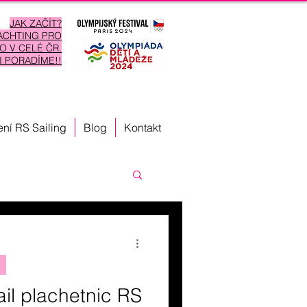
JAK ZAČÍT?
ACHTING PRO
HO
V CELÉ ČR.
I
PORADÍME!!
ní RS Sailing
Blog
Kontakt
Trénink
ví Evropy v jachtingu
ail plachetnic RS