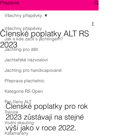
Příspěvek
Všechny příspěvky
Všechny příspěvky
Členské poplatky ALT RS
Jak a kde začít s jachtingem?
2023
Jachting pro děti
Jachtařské názvosloví
Jachting pro handicapované
Přeprava plachetnic
Kategorie RS Open
Pro členy ALT
Členské poplatky pro rok 
Trénink
2023 zůstávají na stejné 
Vodní skauting
výši jako v roce 2022.
Katamarany