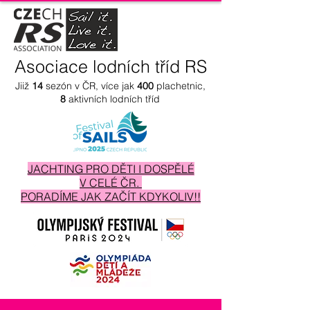
Asociace lodních tříd RS
Jiiž
14
sezón v ČR, více jak
400
plachetnic,
8
aktivních lodních tříd
JACHTING PRO DĚTI I DOSPĚLÉ
V CELÉ ČR.
PORADÍME JAK ZAČÍT KDYKOLIV!!