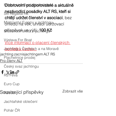
Kýlové sportovní plachetnice
Dobrovolní podporovatelé a aktuálně 
nezávodící posádky ALT RS, kteří si 
Ski Regatta RS
chtějí udržet členství v asociaci
, bez 
Mistrovství Evropy v jachtingu
ohledu na věk, uhradí udržovací 
příspěvek ve výši: 
100 Kč 
Mistrovství světa v jachtingu
Výstava For Boat
Více informací o placení členských 
poplatků <zde>. 
Jachting v Čechách a na Moravě
jachting
zacnisjachtingem
ALT RS
Plachetnice prodej
Pro členy ALT
Český svaz jachtingu
RS Feva
Euro Cup
Zobrazit vše
Související příspěvky
RS500
Jachtařské oblečení
Pohár ČR