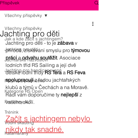
Příspěvek
Všechny příspěvky
Všechny příspěvky
Jachting pro děti
Jak a kde začít s jachtingem?
Jachting pro děti - to je 
zábava
 v 
Jachting pro děti
přírodě, získávání smyslu pro 
týmovou 
práci
 a 
odvahu soutěžit
. Asociace 
Jachtařské názvosloví
lodních tříd RS Sailing a její dvě 
Jachting pro handicapované
dětské lodní třídy 
RS Tera
 a 
RS Feva 
spolupracují
 z řadou jachtařských 
Přeprava plachetnic
klubů a týmů v Čechách a na Moravě. 
Kategorie RS Open
Rádi vám doporučíme ty 
nejlepší
 z 
Pro členy ALT
vašeho okolí.
Trénink
Začít s jachtingem nebylo 
Vodní skauting
nikdy tak snadné.
Katamarany