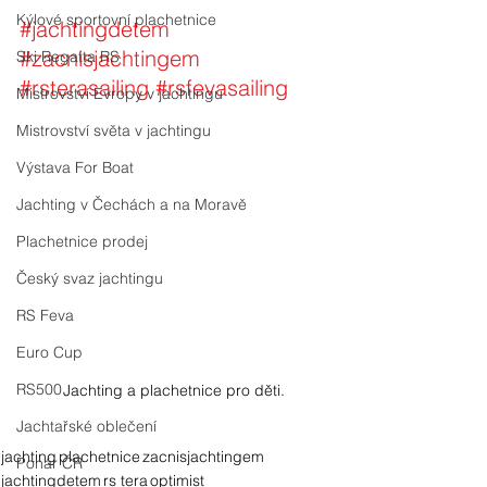
Kýlové sportovní plachetnice
#jachtingdetem
#zacnisjachtingem
Ski Regatta RS
#rsterasailing
#rsfevasailing
Mistrovství Evropy v jachtingu
Mistrovství světa v jachtingu
Výstava For Boat
Jachting v Čechách a na Moravě
Plachetnice prodej
Český svaz jachtingu
RS Feva
Euro Cup
RS500
Jachting a plachetnice pro děti.
Jachtařské oblečení
jachting
plachetnice
zacnisjachtingem
Pohár ČR
jachtingdetem
rs tera
optimist