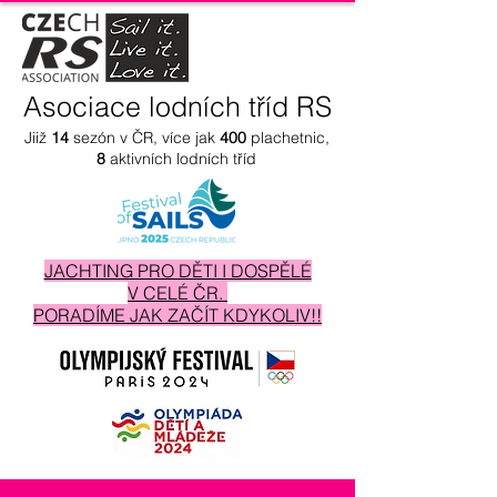
Asociace lodních tříd RS
Jiiž
14
sezón v ČR, více jak
400
plachetnic,
8
aktivních lodních tříd
JACHTING PRO DĚTI I DOSPĚLÉ
V CELÉ ČR.
PORADÍME JAK ZAČÍT KDYKOLIV!!